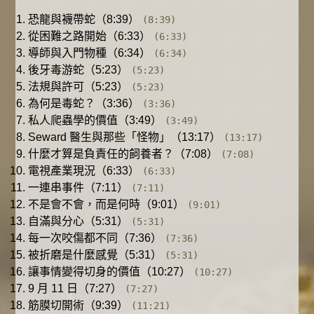
恐龍與襪帶蛇（8:39）
(8:39)
從困難之路開始（6:33）
(6:33)
導師與入門物種（6:34）
(6:34)
後牙毒游蛇（5:23）
(5:23)
法規與許可（5:23）
(5:23)
為何是毒蛇？（3:36）
(3:36)
私人爬蟲學的價值（3:49）
(3:49)
Seward 醫生與那些「怪物」（13:17）
(13:17)
什麼才算是負責任的飼養者？（7:08）
(7:08)
電視產業現況（6:33）
(6:33)
一連串事件（7:11）
(7:11)
不是會不會，而是何時（9:01）
(9:01)
自滿與分心（5:31）
(5:31)
每一次咬傷都不同（7:36）
(7:36)
被折磨是什麼感覺（5:31）
(5:31)
讓事情變得切身的價值（10:27）
(10:27)
9 月 11 日（7:27）
(7:27)
筋膜切開術（9:39）
(11:21)